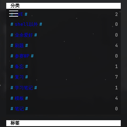
分类
CVE
2
shell以外
0
业余爱好
0
刷题
4
参赛WP
0
备忘
1
复习
7
学习笔记
1
模板
4
笔记
0
标签